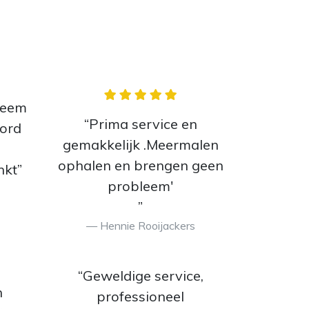
bleem
“Prima service en
oord
gemakkelijk .Meermalen
ophalen en brengen geen
nkt”
probleem'
”
Hennie Rooijackers
“Geweldige service,
n
professioneel