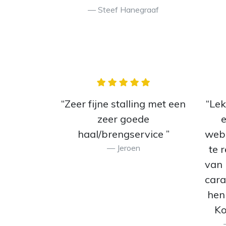
Steef Hanegraaf
“Zeer fijne stalling met een
“Lek
zeer goede
e
haal/brengservice ”
webs
Jeroen
te 
van 
cara
hen
Ko