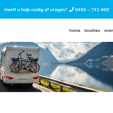
Heeft u hulp nodig of vragen?
0492 – 731 400
home
locaties
over