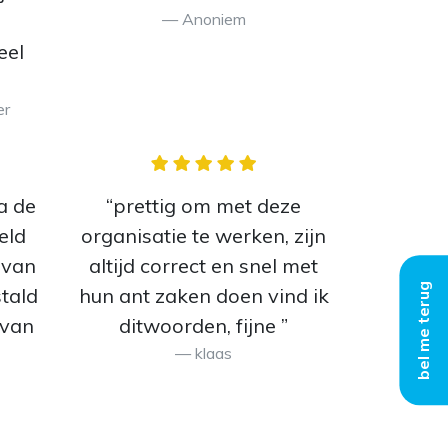
Anoniem
eel
er
a de
“prettig om met deze
eld
organisatie te werken, zijn
avan
altijd correct en snel met
bel me terug
stald
hun ant zaken doen vind ik
t van
ditwoorden, fijne ”
klaas