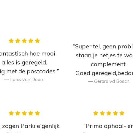
“Super tel, geen pro
antastisch hoe mooi
staan je netjes te w
alles is geregeld.
complement.
lig met de postcodes ”
Goed geregeld,beda
Louis van Doorn
Gerard vd Bosch
 zagen Parki eigenlijk
“Prima ophaal- e