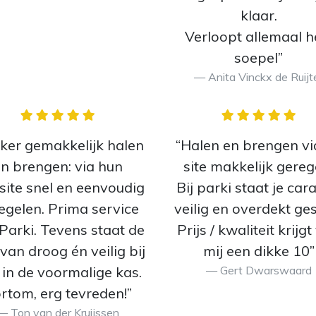
klaar.
Verloopt allemaal h
soepel”
Anita Vinckx de Ruijt
ker gemakkelijk halen
“Halen en brengen vi
n brengen: via hun
site makkelijk gereg
ite snel en eenvoudig
Bij parki staat je car
regelen. Prima service
veilig en overdekt ge
Parki. Tevens staat de
Prijs / kwaliteit krijg
van droog én veilig bij
mij een dikke 10”
 in de voormalige kas.
Gert Dwarswaard
rtom, erg tevreden!”
Ton van der Kruijssen