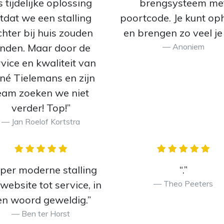
s tijdelijke oplossing
brengsysteem me
tdat we een stalling
poortcode. Je kunt op
chter bij huis zouden
en brengen zo veel je 
inden. Maar door de
Anoniem
vice en kwaliteit van
né Tielemans en zijn
eam zoeken we niet
verder! Top!”
Jan Roelof Kortstra
per moderne stalling
“.”
website tot service, in
Theo Peeters
en woord geweldig.”
Ben ter Horst