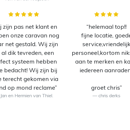
j zijn pas net klant en
“helemaal top!!
ben onze caravan nog
fijne locatie, goed
 net gestald. Wij zijn
service,vriendelij
 al dik tevreden, een
personeel,kortom nik
fect systeem hebben
aan te merken en ka
ie bedacht! Wij zijn bij
iedereen aanraden
ie terecht gekomen via
d op mond reclame”
groet chris”
Jan en Hermien van Thiel.
chris derks