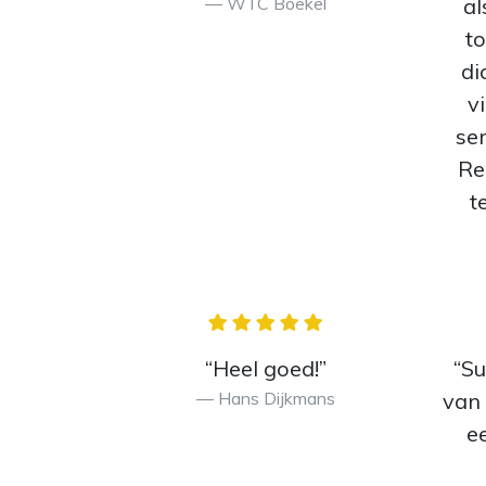
WTC Boekel
al
to
di
v
ser
Re
t
“Heel goed!”
“Su
Hans Dijkmans
van 
e