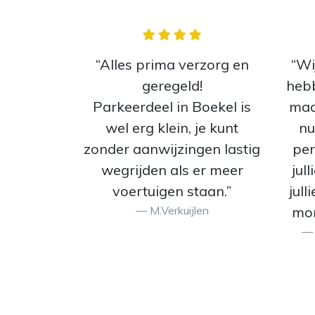
“Alles prima verzorg en
“Wi
geregeld!
heb
Parkeerdeel in Boekel is
maar
wel erg klein, je kunt
nu
zonder aanwijzingen lastig
per
wegrijden als er meer
jull
voertuigen staan.”
jull
M.Verkuijlen
mon